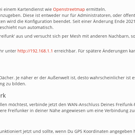
bei einem Kartendienst wie
Openstreetmap
ermitteln.
anzugeben. Diese ist entweder nur für Administratoren, oder öffent
en wird die Konfiguration beendet. Seit einer Änderung Ende 2021 
geschieht nun automatisch.
reifunk' aus und versucht sich per Mesh mit anderen Nachbarn, sow
ehr unter
http://192.168.1.1
erreichbar. Für spätere Änderungen ka
ächer. Je näher er der Außenwelt ist, desto wahrscheinlicher ist es
g zu bilden.
rk
len möchtest, verbinde jetzt den WAN-Anschluss Deines Freifunk-
dere Freifunker in deiner Nähe angewiesen um eine Verbindung zum
funktioniert jetzt und sollte, wenn Du GPS Koordinaten angegeben 