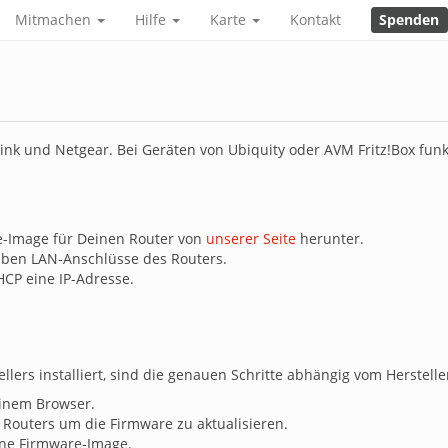
Mitmachen
Hilfe
Karte
Kontakt
Spenden
Link und Netgear. Bei Geräten von Ubiquity oder AVM Fritz!Box funk
e-Image für Deinen Router von
unserer Seite
herunter.
lben LAN-Anschlüsse des Routers.
CP eine IP-Adresse.
lers installiert, sind die genauen Schritte abhängig vom Herstelle
einem Browser.
outers um die Firmware zu aktualisieren.
ene Firmware-Image.